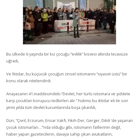
Bu ülkede 6 yaşında bir kız çocuğu “evlilik” kisvesi altında tecavüze
uğradı,
Ve İktidar, bu küçücük çocuğun cinsel istismarını “siyaset üstü” bir
konu olarak nitelendirdi.
Anayasanın 41.maddesindeki “Devlet, her türlü istismara ve şiddete
karşı çocukları koruyucu tedbirleri alır.” hükmü bu iktidar eli ile son
yirmi yılda tüm devlet kurumlarında boşa çıkarıldı,
Dün, “Çivril, Erzurum, Ensar Vakfı, Fıkıh-Der, Gerger, Dikili ‘de yaşanan
çocuk istismarları…”’nda olduğu gibi, istismarın faillerinin değil,
haber yapan gazetecilerin, davaya sahip çıkan avukatların,