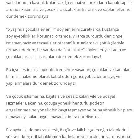
varlıklarından kaynak bulan vakıf, cemaat ve tarikatların kapalı kapılar
ardında kadınlara ve çocuklara uzattıkları karanlık ve sapkın ellerine
dur demek zorundayız!
“6 yaşında çocukla evlenilir” söylemlerini cüretkarca, küstahça
söyleyebildikleri korumacı ortamda, yıllarca sürdürdükleri cinsel
istismar, taciz ve tecavüzlerini resmî kurumlardaki işbirlikçileriyle
örtbas ederken, bir yandan da “kutsal aile” söylemleriyle kadın ve
çocukları araçsallaştıranlara dur demek zorundayız!
Bu içselleştirilmiş sapkınlık içerisinde yaşanan; çocukları ve kadınları
bir mal, malzeme olarak kabul eden gerici, yobaz bir anlayış ve
yapılanmalara dur demek zorundayız!
Ve çocuk istismarına, kayıtsız ve sessiz kalan Aile ve Sosyal
Hizmetler Bakanına, çocuğa yönelik her türlü şiddetin
engellenmesine yönelik bir kaygı taşımayan ve buna yönelik bir planı
olmayan, yasaları uygulamayan iktidara dur diyoruz!
Biz aydınlık, demokratik, eşit, özgür ve laik bir geleceğin taleplerini
yükseltirken; eril tahakkümün kadınların ve çocukların varoluşlarına