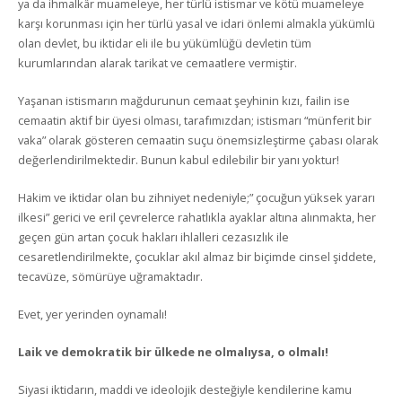
ya da ihmalkâr muameleye, her türlü istismar ve kötü muameleye
karşı korunması için her türlü yasal ve idari önlemi almakla yükümlü
olan devlet, bu iktidar eli ile bu yükümlüğü devletin tüm
kurumlarından alarak tarikat ve cemaatlere vermiştir.
Yaşanan istismarın mağdurunun cemaat şeyhinin kızı, failin ise
cemaatin aktif bir üyesi olması, tarafımızdan; istismarı “münferit bir
vaka” olarak gösteren cemaatin suçu önemsizleştirme çabası olarak
değerlendirilmektedir. Bunun kabul edilebilir bir yanı yoktur!
Hakim ve iktidar olan bu zihniyet nedeniyle;” çocuğun yüksek yararı
ilkesi” gerici ve eril çevrelerce rahatlıkla ayaklar altına alınmakta, her
geçen gün artan çocuk hakları ihlalleri cezasızlık ile
cesaretlendirilmekte, çocuklar akıl almaz bir biçimde cinsel şiddete,
tecavüze, sömürüye uğramaktadır.
Evet, yer yerinden oynamalı!
Laik ve demokratik bir ülkede ne olmalıysa, o olmalı!
Siyasi iktidarın, maddi ve ideolojik desteğiyle kendilerine kamu