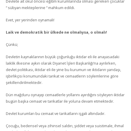
Devlete ait okul öncesi eğitim kurumlarında olması gereken çocuklar
“ sübyan mekteplerine “ mahkum edildi.
Evet, yer yerinden oynamalı!
Laik ve demokratik bir ülkede ne olmalıysa, o olmalı!
Çünkü;
Devletin kaynaklarının büyük çoğunluğu iktidar eli ile anayasadaki
laiklik ilkesine aykırı olarak Diyanet İşleri Başkanlığı’na ayrılırken,
devlet politikası, iktidar eli ile yine bu kurumun ve iktidarın yandaşı,
işbirlikçisi konumundaki tarikat ve cemaatlerin söylemlerine göre
şekillendirilmektedir.
Dün mağduru oynayıp cemaatlerle yollarını ayırdığını söyleyen iktidar
bugün başka cemaat ve tarikatlar ile yoluna devam etmektedir.
Devlet kurumları bu cemaat ve tarikatların işgali altındadır.
Çocuğu, bedensel veya zihinsel saldırı, şiddet veya suistimale, ihmal