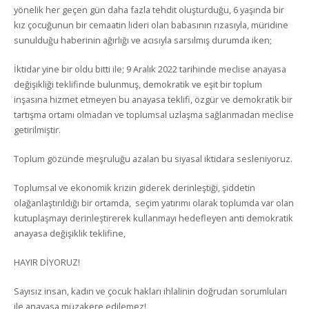
yönelik her geçen gün daha fazla tehdit oluşturduğu, 6 yaşında bir
kız çocuğunun bir cemaatin lideri olan babasının rızasıyla, müridine
sunulduğu haberinin ağırlığı ve acısıyla sarsılmış durumda iken;
İktidar yine bir oldu bitti ile; 9 Aralık 2022 tarihinde meclise anayasa
değişikliği teklifinde bulunmuş, demokratik ve eşit bir toplum
inşasına hizmet etmeyen bu anayasa teklifi, özgür ve demokratik bir
tartışma ortamı olmadan ve toplumsal uzlaşma sağlanmadan meclise
getirilmiştir.
Toplum gözünde meşruluğu azalan bu siyasal iktidara sesleniyoruz.
Toplumsal ve ekonomik krizin giderek derinleştiği, şiddetin
olağanlaştırıldığı bir ortamda, seçim yatırımı olarak toplumda var olan
kutuplaşmayı derinleştirerek kullanmayı hedefleyen anti demokratik
anayasa değişiklik teklifine,
HAYIR DİYORUZ!
Sayısız insan, kadın ve çocuk hakları ihlalinin doğrudan sorumluları
ile anayasa müzakere edilemez!