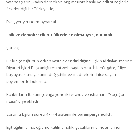
vatandaşların, kadın dernek ve örgütlerinin baskı ve adli süreçlerle
örselendiği bir Türkiye’de;
Evet, yer yerinden oynamalı!
Laik ve demokratik bir ülkede ne olmalıysa, o olmalı!
Çünkü;
Bir kız çocuğunun erken yaşta evlendirildiğine ilişkin iddialar üzerine
Diyanet İşleri Başkanlığı resmî web sayfasında “İslam’a göre, “diye
başlayarak anayasanın değiştirilmez maddelerini hiçe sayan
söylemlerde bulundu.
Bu iktidarın Bakanı çocuğa yönelik tecavüz ve istismarı, “küçüğün
rızası” diye akladı.
Zorunlu Eğitim süreci 4+4+4 sistemi ile paramparça edildi,
Eşit eğitim alma, eğitime katılma hakkı çocukların elinden alındı,