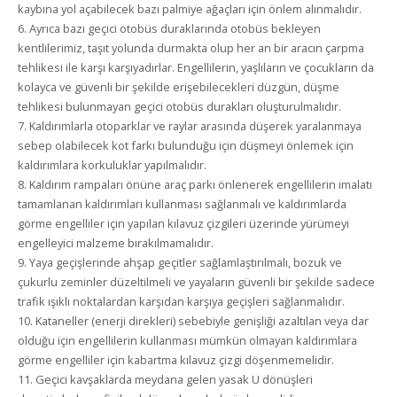
kaybına yol açabilecek bazı palmiye ağaçları için önlem alınmalıdır.
6. Ayrıca bazı geçici otobüs duraklarında otobüs bekleyen
kentlilerimiz, taşıt yolunda durmakta olup her an bir aracın çarpma
tehlikesi ile karşı karşıyadırlar. Engellilerin, yaşlıların ve çocukların da
kolayca ve güvenli bir şekilde erişebilecekleri düzgün, düşme
tehlikesi bulunmayan geçici otobüs durakları oluşturulmalıdır.
7. Kaldırımlarla otoparklar ve raylar arasında düşerek yaralanmaya
sebep olabilecek kot farkı bulunduğu için düşmeyi önlemek için
kaldırımlara korkuluklar yapılmalıdır.
8. Kaldırım rampaları önüne araç parkı önlenerek engellilerin imalatı
tamamlanan kaldırımları kullanması sağlanmalı ve kaldırımlarda
görme engelliler için yapılan kılavuz çizgileri üzerinde yürümeyi
engelleyici malzeme bırakılmamalıdır.
9. Yaya geçişlerinde ahşap geçitler sağlamlaştırılmalı, bozuk ve
çukurlu zeminler düzeltilmeli ve yayaların güvenli bir şekilde sadece
trafik ışıklı noktalardan karşıdan karşıya geçişleri sağlanmalıdır.
10. Kataneller (enerji direkleri) sebebiyle genişliği azaltılan veya dar
olduğu için engellilerin kullanması mümkün olmayan kaldırımlara
görme engelliler için kabartma kılavuz çizgi döşenmemelidir.
11. Geçici kavşaklarda meydana gelen yasak U dönüşleri