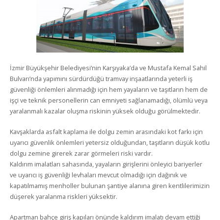
İzmir Büyükşehir Belediyesi’nin Karşıyaka’da ve Mustafa Kemal Sahil
Bulvarı’nda yapımını sürdürdüğü tramvay inşaatlarında yeterli iş
güvenliği önlemleri alınmadığı için hem yayaların ve taşıtların hem de
işçi ve teknik personellerin can emniyeti sağlanamadığı, ölümlü veya
yaralanmalı kazalar oluşma riskinin yüksek olduğu görülmektedir.
Kavşaklarda asfalt kaplama ile dolgu zemin arasındaki kot farkı için
uyarıcı güvenlik önlemleri yetersiz olduğundan, taşıtların düşük kotlu
dolgu zemine girerek zarar görmeleri riski vardır.
Kaldırım imalatları sahasında, yayaların girişlerini önleyici bariyerler
ve uyarıcı iş güvenliği levhaları mevcut olmadığı için dağınık ve
kapatılmamış menholler bulunan şantiye alanına giren kentlilerimizin
düşerek yaralanma riskleri yüksektir.
Apartman bahçe giriş kapıları önünde kaldırım imalatı devam ettiği