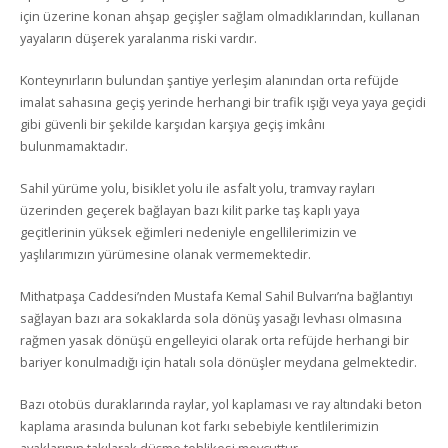
için üzerine konan ahşap geçişler sağlam olmadıklarından, kullanan
yayaların düşerek yaralanma riski vardır.
Konteynırların bulundan şantiye yerleşim alanından orta refüjde
imalat sahasına geçiş yerinde herhangi bir trafik ışığı veya yaya geçidi
gibi güvenli bir şekilde karşıdan karşıya geçiş imkânı
bulunmamaktadır.
Sahil yürüme yolu, bisiklet yolu ile asfalt yolu, tramvay rayları
üzerinden geçerek bağlayan bazı kilit parke taş kaplı yaya
geçitlerinin yüksek eğimleri nedeniyle engellilerimizin ve
yaşlılarımızın yürümesine olanak vermemektedir.
Mithatpaşa Caddesi’nden Mustafa Kemal Sahil Bulvarı’na bağlantıyı
sağlayan bazı ara sokaklarda sola dönüş yasağı levhası olmasına
rağmen yasak dönüşü engelleyici olarak orta refüjde herhangi bir
bariyer konulmadığı için hatalı sola dönüşler meydana gelmektedir.
Bazı otobüs duraklarında raylar, yol kaplaması ve ray altındaki beton
kaplama arasında bulunan kot farkı sebebiyle kentlilerimizin