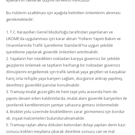
ayaklarının takılarak düşme tehlikesi mevcuttur.
Bu risklerin azaltılması için aşağıda belirtilen önlemlerin alınması
gerekmektedir:
1. T.C. Karayolları Genel Müdürlüğü tarafından yayınlanan ve
UKOME’da uygulanması için karar alınan “Yolların Yapım Bakım ve
Onarımlarında Trafik İşaretleme Standardı”na uygun şekilde
işaretleme yapılarak güvenlik önlemleri artırılmalıdır.
2. Yayaların her istedikleri noktadan karşıya güvensiz bir şekilde
geçişlerini önlemek ve taşıtların herhangi bir noktadan güvensiz
dönüşlerini engellemek için trafik lambalı yaya geçitleri ve kavşaklar
hariç orta refüjde yaya bariyeri sağlam, düzgünce ankrajı yapılmış,
devrilmez güvenlikli panolar konulmalıdır.
3. Tramvay imalat güzergâhı ile hem taşıt yolu arasında hem de
yapımı devam eden kaldırımlarda, imalat alanı güvenlik bariyerleri ile
çevrilerek kentlilerimizin şantiye sahasına girmesi önlenmelidir.
4. Bisiklet yolu üzerinde bisikletlilerin zarar görmemesi için bordür
vb. inşaat malzemeleri bulundurulmamalıdır.
5. Tramvay rayları altına dökülen betondan dolayı yapılan derin kazı
sonucu kökleri meydana çıkarak devrilme sonucu can ve mal