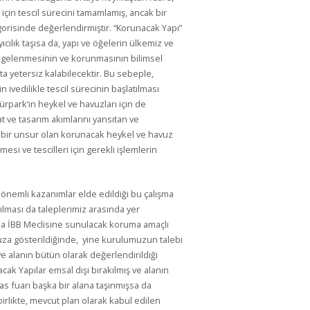
için tescil sürecini tamamlamış, ancak bir
orisinde değerlendirmiştir. “Korunacak Yapı”
yıcılık taşısa da, yapı ve öğelerin ülkemiz ve
elgelenmesinin ve korunmasının bilimsel
a yetersiz kalabilecektir. Bu sebeple,
n ivedilikle tescil sürecinin başlatılması
rpark’ın heykel ve havuzları için de
t ve tasarım akımlarını yansıtan ve
i bir unsur olan korunacak heykel ve havuz
si ve tescilleri için gerekli işlemlerin
 önemli kazanımlar elde edildiği bu çalışma
rılması da taleplerimiz arasında yer
tıda İBB Meclisine sunulacak koruma amaçlı
za gösterildiğinde, yine kurulumuzun talebi
 ve alanın bütün olarak değerlendirildiği
cak Yapılar emsal dışı bırakılmış ve alanın
sas fuarı başka bir alana taşınmışsa da
rlikte, mevcut plan olarak kabul edilen