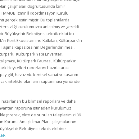
plan çalışmaları doğrultusunda İzmir
le TMMOB İzmir İl Koordinasyon Kurulu
 gerçekleştirilmiştir. Bu toplantılarda
ersizliği kurulumuzca anlatılmış ve gerekli
zmir Büyükşehir Belediyesi teknik ekibi bu
’ın Kent Ekosistemine Katkıları, Kültürpark’ın
’ın Taşıma Kapasitesinin Değerlendirilmesi,
türpark, Kültürpark Yapı Envanteri,
alışması, Kültürpark Faunası, Kültürpark’ın
ark Heykelleri raporlarını hazırlatarak
apay göl, havuz vb. kentsel sanat ve tasarım
cak nitelikte olanların saptanması yönünde
e hazırlanan bu bilimsel raporlara ve daha
envanteri raporuna istinaden kurulumuz
kleştirerek, ekte de sunulan taleplerimizi 39
ın Koruma Amaçlı İmar Planı çalışmalarının
Büyükşehir Belediyesi teknik ekibine
LER