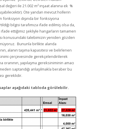
l değeri ile 21.002 m² inşaat alanına ek %
luşabilecektir). Öte yandan mevcut hollerin
an fonksiyon dışında bir fonksiyona
ildiği bilgisi tarafımıza ifade edilmiş olsa da,
a ifade ettiğimiz şekliyle hangarların tamamen
aması konusundaki talebimizin yeniden gözden
nüyoruz. Bununla birlikte alanda
ın, alanın taşıma kapasitesi ve belirlenen
sinimi çerçevesinde gerekçelendirilerek
a oranının, yapılaşma gereksiniminin amacı
nmeden saptandığı anlaşılmakla beraber bu
sı gereklidir.
saplar aşağıdaki tabloda görülebilir.