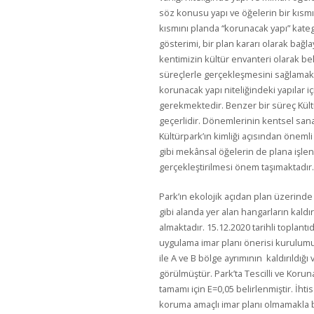
söz konusu yapı ve öğelerin bir kısmı 
kısmını planda “korunacak yapı” kateg
gösterimi, bir plan kararı olarak bağla
kentimizin kültür envanteri olarak b
süreçlerle gerçekleşmesini sağlamakt
korunacak yapı niteliğindeki yapılar içi
gerekmektedir. Benzer bir süreç Kültü
geçerlidir. Dönemlerinin kentsel sana
Kültürpark’ın kimliği açısından öneml
gibi mekânsal öğelerin de plana işlenme
gerçekleştirilmesi önem taşımaktadır.
Park’ın ekolojik açıdan plan üzerinde
gibi alanda yer alan hangarların kaldı
almaktadır. 15.12.2020 tarihli toplan
uygulama imar planı önerisi kurulumu
ile A ve B bölge ayrımının kaldırıldığı
görülmüştür. Park’ta Tescilli ve Koruna
tamamı için E=0,05 belirlenmiştir. İhti
koruma amaçlı imar planı olmamakla bi