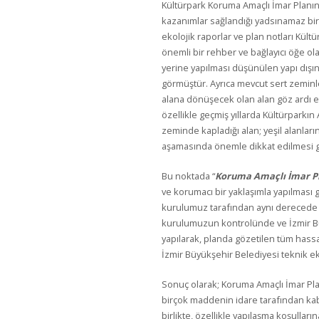
Kültürpark Koruma Amaçlı İmar Planı
kazanımlar sağlandığı yadsınamaz bir g
ekolojik raporlar ve plan notları Kült
önemli bir rehber ve bağlayıcı öğe ol
yerine yapılması düşünülen yapı dışı
görmüştür. Ayrıca mevcut sert zeminle
alana dönüşecek olan alan göz ardı 
özellikle geçmiş yıllarda Kültürparkın
zeminde kapladığı alan; yeşil alanları
aşamasında önemle dikkat edilmesi g
Bu noktada “
Koruma Amaçlı İmar P
ve korumacı bir yaklaşımla yapılması 
kurulumuz tarafından aynı dereced
kurulumuzun kontrolünde ve İzmir B
yapılarak, planda gözetilen tüm hassa
İzmir Büyükşehir Belediyesi teknik eki
Sonuç olarak; Koruma Amaçlı İmar Pl
birçok maddenin idare tarafından kab
birlikte, özellikle yapılaşma koşulların