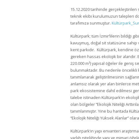
15.12.2020 tarihinde gerçekleştirilen
teknik ekibi kurulumuzun talepleri do
tarafımıza sunmuştur.
Kültürpark_Su
Kültürpark; tüm İzmir’lilerin bildiği gib
kavuşmuş, doğal sit statüsüne sahip
kent parkıdır. Kültürpark, kendine öz
gereken hassas ekolojik bir alandır. 
220.000 m²) yapısal öğeler ile geniş s
bulunmaktadır. Bu nedenle öncelikli 
tanımlanarak geliştirilmesinin sağlan
anlamsız olarak yer alan binlerce met
park ekosistemine dahil edilmesi ge
talebe istinaden Kültürpark’ın ekoloji
olan bölgeler “Ekolojik Niteliği Arttırı
tanımlanmıştır. Yine bu haritada Kültür
“Ekolojik Niteliği Yüksek Alanlar” olar
Kültürpark’ın yapı envanteri araştırma
varlığı niteliğinde yapı ve mimari öğ