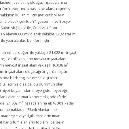
kısmen azaltılmış olduğu, inşaat alanına
 bir fonksiyonunun başka bir alana taşınmış
akkının kullanımı için mevcut hollerin
m2 olacak şekilde Y1 gösterimi ve Sosyo-
alon vb.) işlevi ile, Celal Atik Spor
n Alanı=6000m2 olacak şekilde Y2 gösterimi
e yapı alanları belirlenmiştir.
en emsal değeri ile yaklaşık 21.022 m² inşaat
re; Tescilli Yapıların mevcut inşaat alanı
ın mevcut inşaat alanı yaklaşık 16.038 m²
² inşaat alanı oluşacağı öngörülmüştür.
şında herhangi bir emsal dışı alan
zlü iletilmiş olsa da, bu durumun plan
yi niyet beyanından öteye gidemeyeceği,
anlı Alanlar İmar Yönetmeliğinde ifade
de (21.002 m² inşaat alanına ek % 30’a kadar
ulunmamaktadır. (Planlı Alanlar İmar
maddeyle veya ilgili idarelerin imar
l harici tüm alanların toplamı; parselin
u aşamaz” şeklinde belirtilen hüküm