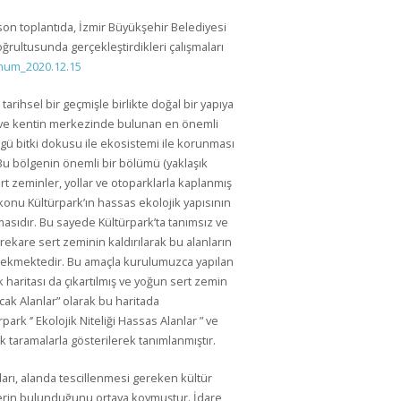
 son toplantıda, İzmir Büyükşehir Belediyesi
ğrultusunda gerçekleştirdikleri çalışmaları
num_2020.12.15
i tarihsel bir geçmişle birlikte doğal bir yapıya
 ve kentin merkezinde bulunan en önemli
gü bitki dokusu ile ekosistemi ile korunması
Bu bölgenin önemli bir bölümü (yaklaşık
ert zeminler, yollar ve otoparklarla kaplanmış
konu Kültürpark’ın hassas ekolojik yapısının
masıdır. Bu sayede Kültürpark’ta tanımsız ve
rekare sert zeminin kaldırılarak bu alanların
rekmektedir. Bu amaçla kurulumuzca yapılan
k haritası da çıkartılmış ve yoğun sert zemin
lacak Alanlar” olarak bu haritada
park ‘’ Ekolojik Niteliği Hassas Alanlar ” ve
ak taramalarla gösterilerek tanımlanmıştır.
ları, alanda tescillenmesi gereken kültür
elerin bulunduğunu ortaya koymuştur. İdare,