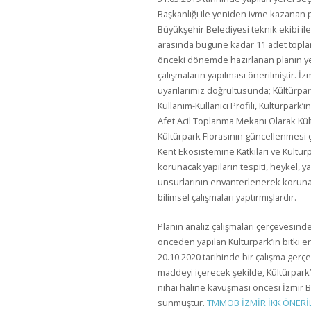
Başkanlığı ile yeniden ivme kazanan 
Büyükşehir Belediyesi teknik ekibi i
arasında bugüne kadar 11 adet toplantı
önceki dönemde hazırlanan planın yet
çalışmaların yapılması önerilmiştir. İ
uyarılarımız doğrultusunda; Kültürpark
Kullanım-Kullanıcı Profili, Kültürpark
Afet Acil Toplanma Mekanı Olarak Kül
Kültürpark Florasının güncellenmesi ç
Kent Ekosistemine Katkıları ve Kültürp
korunacak yapıların tespiti, heykel, y
unsurlarının envanterlenerek koruna
bilimsel çalışmaları yaptırmışlardır.
Planın analiz çalışmaları çerçevesind
önceden yapılan Kültürpark’ın bitki 
20.10.2020 tarihinde bir çalışma gerçe
maddeyi içerecek şekilde, Kültürpark’
nihai haline kavuşması öncesi İzmir 
sunmuştur.
TMMOB İZMİR İKK ÖNERİ