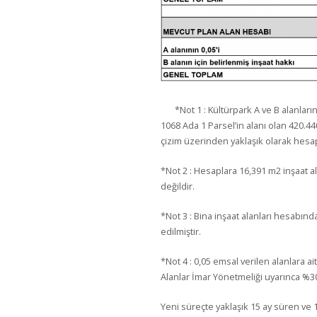
*Not 1 : Kültürpark A ve B alanlar
1068 Ada 1 Parsel’in alanı olan 420.44
çizim üzerinden yaklaşık olarak hesap
*Not 2 : Hesaplara 16,391 m2 inşaat al
değildir.
*Not 3 : Bina inşaat alanları hesabınd
edilmiştir.
*Not 4 : 0,05 emsal verilen alanlara ai
Alanlar İmar Yönetmeliği uyarınca %30
Yeni süreçte yaklaşık 15 ay süren ve 