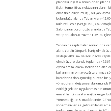
plandaki inşaat alanının öneri planda 
ilişkin temel itiraz noktasının alanın
olmasının oluşturduğu, bu yapılaşma h
bulunduğu alanda Taban Alanı=12.000
Kültürel Tesis (Sergi Holü, Çok Amaçlı S
Salonu’nun bulunduğu alanda da Taba
ve Spor Salonu+ Yüzme Havuzu işlevi il
Yapılan hesaplamalar sonucunda veril
alanı, Yeraltı Otoparkı hariç olmak üze
yaklaşık 4000 m2 ve Korunacak Yapılar
olmak üzere alanda toplamda 47.367 m
Ayrıca emsal olarak belirlenen alan dı
kullanımının olmayacağı tarafımıza sö
kararlarına dönüşmediği sürece bir i
yöneticilerin değişmesi durumunda Pl
edildiği şekilde uygulanmasının önün
emsal harici inşaat alanı) bir engel b
Yönetmeliğinin 5. maddesinde “22’nci 
yönetmelikleri ile getirilebilecek emsa
toplam emsale esas alanının % 30’un