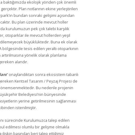
na baktığımızda ekolojik yönden çok önemli
erçektir. Plan notlarının ekine yerleştirilen
ürpark’ın bundan sonraki gelişimi açısından
acaktır. Bu plan üzerinde mevcut holler
nda kurulumuzun pek çok talebi karşılık
r, otoparklar ile mevcut hollerden yeşil
edilemeyecek büyüklüktedir. Buna ek olarak
 A bölgesinde tesis edilen yeraltı otoparkının
n artırılmasına yönelik olarak planlama
ereken alandır.
lanı
” onaylandıktan sonra ekosistem tabanlı
gereken Kentsel Tasarım / Peyzaj Projesi de
e önemsenmektedir. Bu nedenle projenin
üyükşehir Belediyesi’nin bünyesinde
siyetlerin yerine getirilmesinin sağlanması
binden istenilmiştir.
anı sürecinde Kurulumuzca talep edilen
ul edilmesi olumlu bir gelişme olmakla
a ilişkin başından beri talep ettiğimiz